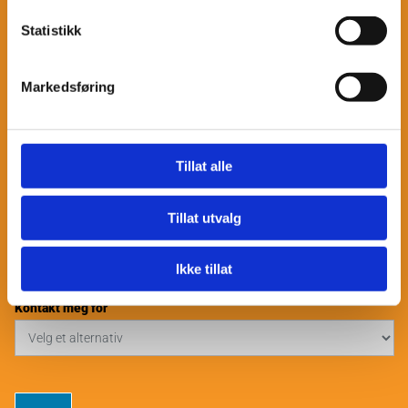
Statistikk
Gussuri brosjyre (pdf)
Markedsføring
Gussuri Video
Ønsker du og bli kontaktet for mer info om Gussuri?
Tillat alle
Tillat utvalg
Ikke tillat
Kontakt meg for