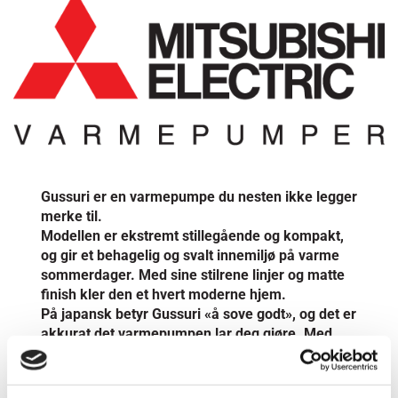
Gussuri er en varmepumpe du nesten ikke legger
merke til.
Modellen er ekstremt stillegående og kompakt,
og gir et behagelig og svalt innemiljø på varme
sommerdager. Med sine stilrene linjer og matte
finish kler den et hvert moderne hjem.
På japansk betyr Gussuri «å sove godt», og det er
akkurat det varmepumpen lar deg gjøre. Med
nattmodus er du garantert en god natts søvn, i
behagelige omgivelser, uten forstyrrelser.