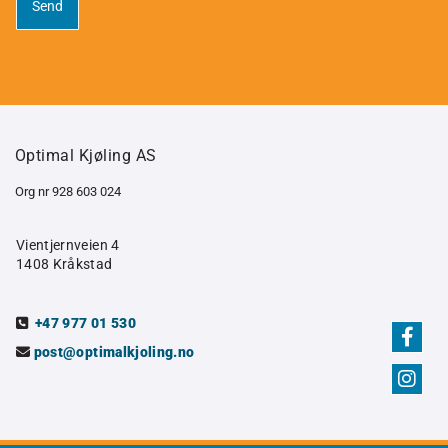
Optimal Kjøling AS
Org nr 928 603 024
Vientjernveien 4
1408 Kråkstad
+47 977 01 530

post@optimalkjoling.no
