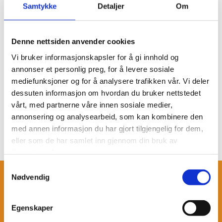
Samtykke
Detaljer
Om
Denne nettsiden anvender cookies
Vi bruker informasjonskapsler for å gi innhold og
annonser et personlig preg, for å levere sosiale
mediefunksjoner og for å analysere trafikken vår. Vi deler
dessuten informasjon om hvordan du bruker nettstedet
vårt, med partnerne våre innen sosiale medier,
annonsering og analysearbeid, som kan kombinere den
med annen informasjon du har gjort tilgjengelig for dem,
eller som de har samlet inn gjennom din bruk av
tjenestene deres.
Samtykkevalg
Nødvendig
Litt nysgjerrig Gussuri?
Egenskaper
Her kan du laste ned mer info om Gussuri